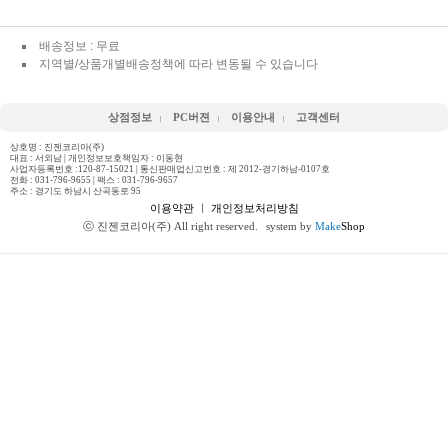
배송정보 : 무료
지역별/상품개별배송정책에 따라 변동될 수 있습니다
상점정보
PC버젼
이용안내
고객센터
상호명 : 진젠코리아(주)
대표 : 서외남 | 개인정보보호책임자 : 이동현
사업자등록번호 :120-87-15021 | 통신판매업신고번호 : 제 2012-경기하남-0107호
전화 :
031-796-9655
| 팩스 : 031-796-9657
주소 : 경기도 하남시 산곡동로 95
이용약관
ㅣ
개인정보처리방침
ⓒ 진젠코리아(주) All right reserved.
system by
Make
Shop