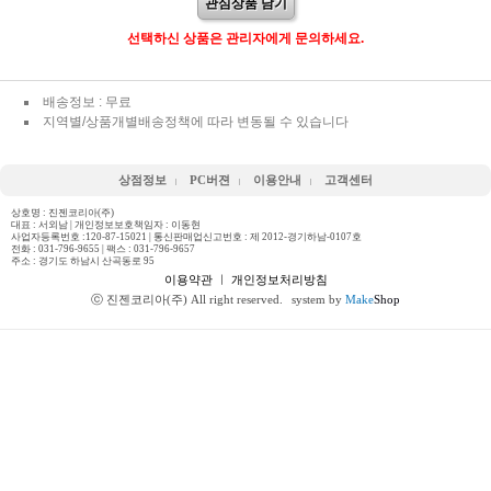
관심상품 담기
선택하신 상품은 관리자에게 문의하세요.
배송정보 : 무료
지역별/상품개별배송정책에 따라 변동될 수 있습니다
상점정보
PC버젼
이용안내
고객센터
상호명 : 진젠코리아(주)
대표 : 서외남 | 개인정보보호책임자 : 이동현
사업자등록번호 :120-87-15021 | 통신판매업신고번호 : 제 2012-경기하남-0107호
전화 :
031-796-9655
| 팩스 : 031-796-9657
주소 : 경기도 하남시 산곡동로 95
이용약관
ㅣ
개인정보처리방침
ⓒ 진젠코리아(주) All right reserved.
system by
Make
Shop