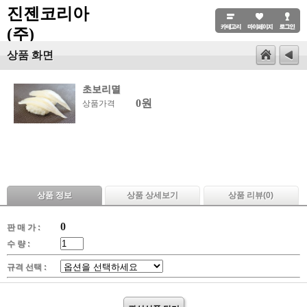
진젠코리아
(주)
상품 화면
초보리멸
0원
상품가격
상품 정보
상품 상세보기
상품 리뷰(
0
)
0
판 매 가 :
수 량 :
규격 선택 :