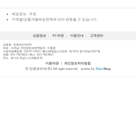
배송정보 : 무료
지역별/상품개별배송정책에 따라 변동될 수 있습니다
상점정보
PC버젼
이용안내
고객센터
상호명 : 진젠코리아(주)
대표 : 서외남 | 개인정보보호책임자 : 이동현
사업자등록번호 :120-87-15021 | 통신판매업신고번호 : 제 2012-경기하남-0107호
전화 :
031-796-9655
| 팩스 : 031-796-9657
주소 : 경기도 하남시 산곡동로 95
이용약관
ㅣ
개인정보처리방침
ⓒ 진젠코리아(주) All right reserved.
system by
Make
Shop