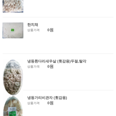
한치채
0원
상품가격
냉동흰다리새우살 (횟감용)두절,탈각
0원
상품가격
냉동가리비관자 (횟감용)
0원
상품가격