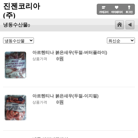
진젠코리아
(주)
냉동수산물
()
아르헨티나 붉은새우(두절-버터플라이)
0원
상품가격
아르헨티나 붉은새우(두절-이지필)
0원
상품가격