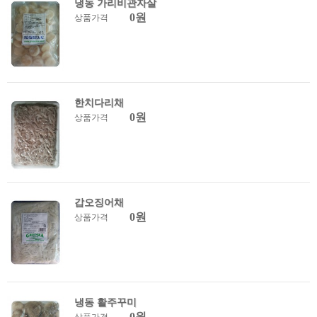
냉동 가리비관자살
0원
상품가격
한치다리채
0원
상품가격
갑오징어채
0원
상품가격
냉동 활주꾸미
0원