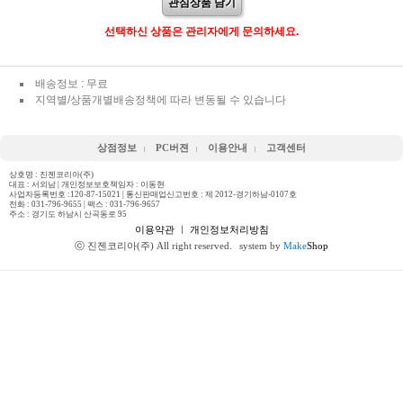
관심상품 담기
선택하신 상품은 관리자에게 문의하세요.
배송정보 : 무료
지역별/상품개별배송정책에 따라 변동될 수 있습니다
상점정보
PC버젼
이용안내
고객센터
상호명 : 진젠코리아(주)
대표 : 서외남 | 개인정보보호책임자 : 이동현
사업자등록번호 :120-87-15021 | 통신판매업신고번호 : 제 2012-경기하남-0107호
전화 :
031-796-9655
| 팩스 : 031-796-9657
주소 : 경기도 하남시 산곡동로 95
이용약관
ㅣ
개인정보처리방침
ⓒ 진젠코리아(주) All right reserved.
system by
Make
Shop