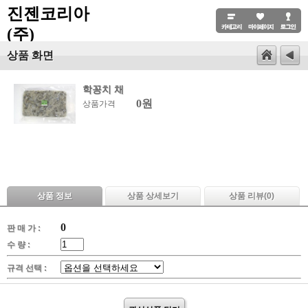
진젠코리아
(주)
상품 화면
학꽁치 채
0원
상품가격
상품 정보
상품 상세보기
상품 리뷰(
0
)
0
판 매 가 :
수 량 :
규격 선택 :